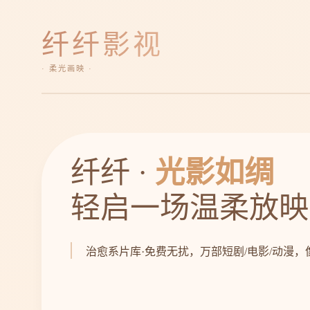
纤纤影视
· 柔光画映 ·
纤纤 ·
光影如绸
轻启一场温柔放映
治愈系片库·免费无扰，万部短剧/电影/动漫