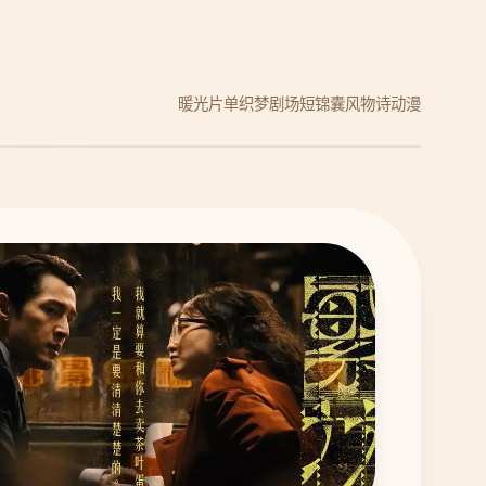
暖光片单
织梦剧场
短锦囊
风物诗动漫