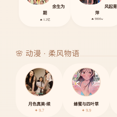
余生为
风起青
期
萍
🔥 9800w
🔥 1.2亿
🌸 动漫 · 柔风物语
月色真美·续
蜂蜜与四叶草
✦ 9.7
✦ 9.9