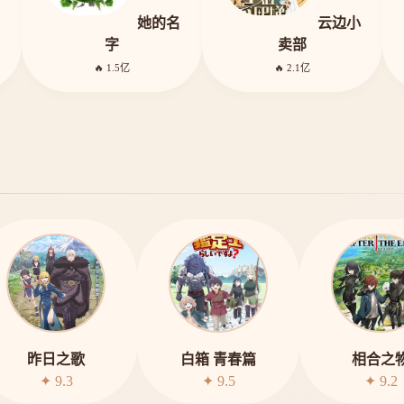
她的名
云边小
字
卖部
🔥 1.5亿
🔥 2.1亿
昨日之歌
白箱 青春篇
相合之
✦ 9.3
✦ 9.5
✦ 9.2