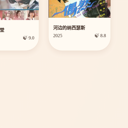
河边的纳西瑟斯
堂
2025
🍃 8.8
🍃 9.0