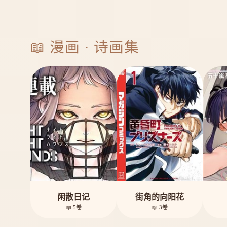
📖 漫画 · 诗画集
闲散日记
街角的向阳花
📖 5卷
📖 3卷