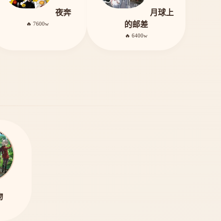
夜奔
月球上
的邮差
🔥 7600w
🔥 6400w
物