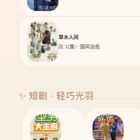
草木人间
📀 32集
✨ 国风治愈
✨ 短剧 · 轻巧光羽