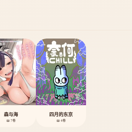
森与海
四月的东京
📖 7卷
📖 4卷