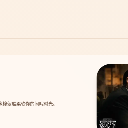
，像棉絮般柔软你的闲暇时光。