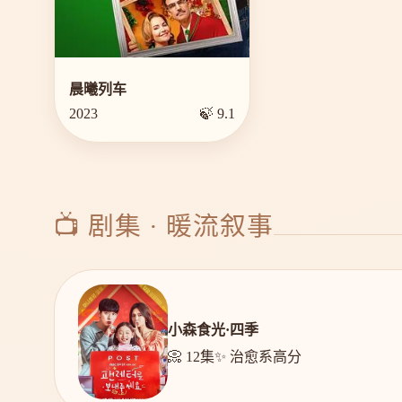
晨曦列车
2023
🍃 9.1
📺 剧集 · 暖流叙事
小森食光·四季
📀 12集
✨ 治愈系高分