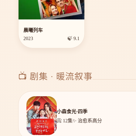
晨曦列车
2023
🍃 9.1
📺 剧集 · 暖流叙事
小森食光·四季
📀 12集
✨ 治愈系高分