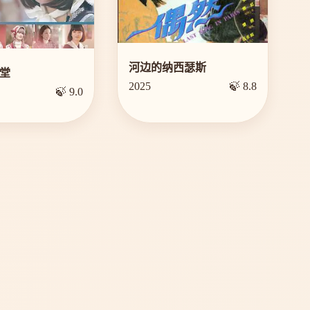
河边的纳西瑟斯
堂
2025
🍃 8.8
🍃 9.0