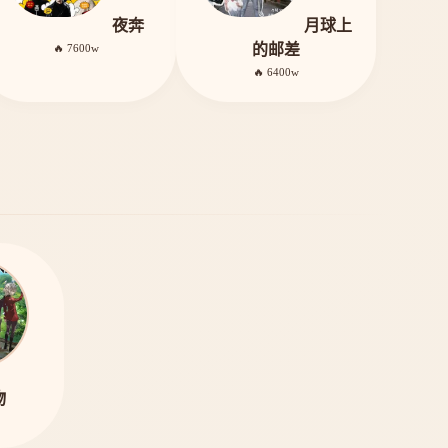
夜奔
月球上
的邮差
🔥 7600w
🔥 6400w
物