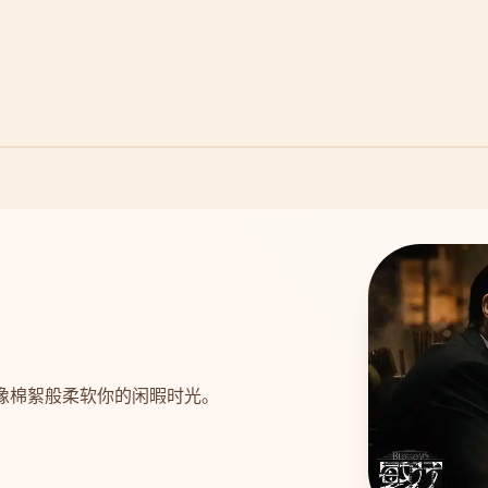
，像棉絮般柔软你的闲暇时光。