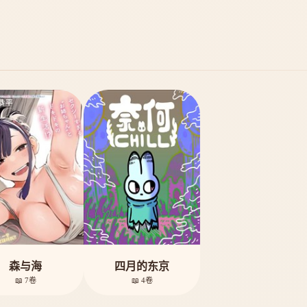
森与海
四月的东京
📖 7卷
📖 4卷