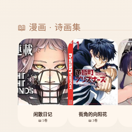
📖 漫画 · 诗画集
闲散日记
街角的向阳花
📖 5卷
📖 3卷