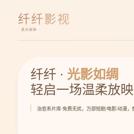
纤纤影视
· 柔光画映 ·
纤纤 ·
光影如绸
轻启一场温柔放映
治愈系片库·免费无扰，万部短剧/电影/动漫