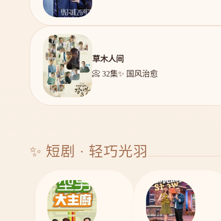
草木人间
📀 32集
✨ 国风治愈
✨ 短剧 · 轻巧光羽