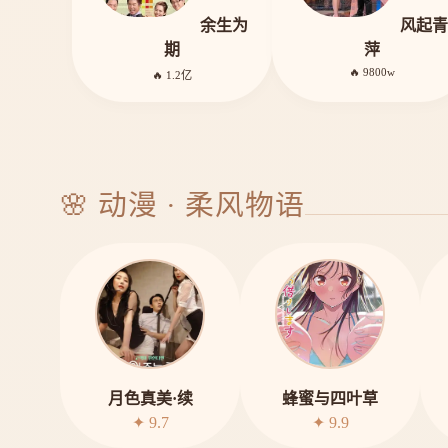
余生为
风起青
期
萍
🔥 9800w
🔥 1.2亿
🌸 动漫 · 柔风物语
月色真美·续
蜂蜜与四叶草
✦ 9.7
✦ 9.9