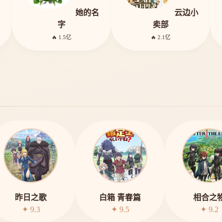
她的名
云边小
字
卖部
🔥 1.5亿
🔥 2.1亿
昨日之歌
白箱 青春篇
相合之
✦ 9.3
✦ 9.5
✦ 9.2