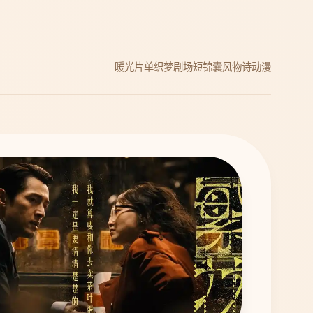
暖光片单
织梦剧场
短锦囊
风物诗动漫